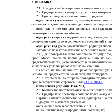
2. ПРИЕМКА
2.1. Зола должна быть принята техническим контрол
2.2. Предприятие-поставщик осуществляет контроль 
2.3. При периодических испытаниях определяют:
один раз в сутки
-влажность, удельную поверхность
основ-ных зол дополнительно-содержание свободного о
один раз в неделю
для основных зол-содержан
равномерность изменения объема;
один раз в квартал
-содержание оксидов кальция (С
содержание сернистых и сернокислых соединений в пер
один раз в год
-удельную активность радионуклидов.
Указанные показатели качества определяют также каж
2.4. Для проверки качества зол отбирают одну объ
проб. Масса точечной пробы должна быть не мене
представительность, устанавливают в технологическ
конкретных условий работы теп-ловой станции.
Из объединенной пробы отбирают лабораторную пр
испытаний, предусмотренных настоящим стандартом.
2.5. Потребитель имеет право проводить входной ко
проб в соответствии с требованиями
ГОСТ 30515.
(Измененная редакция. Изм. № 1)
2.6. Количество поставляемой золы определяют по ма
2.7. Предприятие-поставщик сопровождает каждую п
Партией считают количество золы, одновременно от
В документе о качестве указывают:
обозначение золы в соответствии с п. 1.1.4;
наименование и адрес предприятия-поставщика;