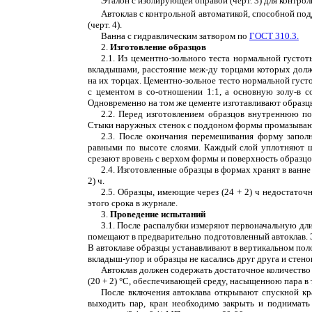
Эталон с изолирующей оправой (черт. 3) для контрол
Автоклав с контрольной автоматикой, способной под
(черт. 4).
Ванна с гидравлическим затвором по
ГОСТ 310.3.
2.
Изготовление образцов
2.1. Из цементно-зольного теста нормальной густот
вкладышами, расстояние меж-ду торцами которых дол
на их торцах. Цементно-зольное тесто нормальной гус
с цементом в со-отношении 1:1, а основную золу-в с
Одновременно на том же цементе изготавливают образцы
2.2. Перед изготовлением образцов внутреннюю п
Стыки наружных стенок с поддоном формы промазывают 
2.3. После окончания перемешивания форму запол
равными по высоте слоями. Каждый слой уплотняют ш
срезают вровень с верхом формы и поверхность образцо
2.4. Изготовленные образцы в формах хранят в ванне 
2) ч.
2.5. Образцы, имеющие через (24 + 2) ч недостаточ
этого срока в журнале.
3.
Проведение испытаний
3.1. После распалубки измеряют первоначальную дли
помещают в предварительно подготовленный автоклав. Э
В автоклаве образцы устанавливают в вертикальном поло
вкладыш-упор и образцы не касались друг друга и стенок
Автоклав должен содержать достаточное количество 
(20 + 2) °С, обеспечивающей среду, насыщенною пара в
После включения автоклава открывают спускной кра
выходить пар, кран необходимо закрыть и поднимать