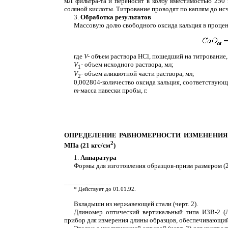
мЛ фильтра-та и переносят в колбу вместимостью 250 
соляной кислоты. Титрование проводят по каплям до ис
3.
Обработка результатов
Массовую долю свободного оксида кальция в проце
где
V
-
объем раствора НС
l
, пошедший на титрование,
V
-
объем исходного раствора, мл;
1
V
-
объем аликвотной части раствора, мл;
2
0,002804-количество оксида кальция, соответствующе
т
-масса навески пробы, г.
ОПРЕДЕЛЕНИЕ РАВНОМЕРНОСТИ ИЗМЕНЕНИЯ 
2
МПа (21 кгс/см
)
1.
Аппаратура
Формы для изготовления образцов-призм размером (2,5
_____________
* Действует до 01.01.92.
Вкладыши из нержавеющей стали (черт. 2).
Длиномер оптический вертикальный типа ИЗВ-2 (Л
прибор для измерения длины образцов, обеспечивающий 