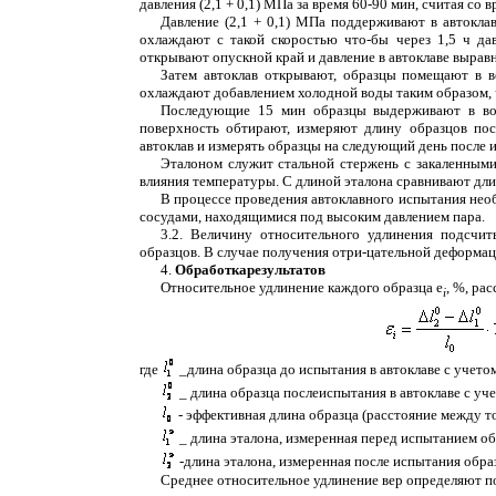
давления (2,1 + 0,1) МПа за время 60-90 мин, считая со 
Давление (2,1 + 0,1) МПа поддерживают в автоклав
охлаждают с такой скоростью что-бы через 1,5 ч да
открывают опускной край и давление в автоклаве вырав
Затем автоклав открывают, образцы помещают в в
охлаждают добавлением холодной воды таким образом, ч
Последующие 15 мин образцы выдерживают в вод
поверхность обтирают, измеряют длину образцов пос
автоклав и измерять образцы на следующий день после 
Эталоном служит стальной стержень с закаленными
влияния температуры. С длиной эталона сравнивают дл
В процессе проведения автоклавного испытания необ
сосудами, находящимися под высоким давлением пара.
3.2. Величину относительного удлинения подсчит
образцов. В случае получения отри-цательной деформац
4.
Обработка
результатов
Относительное удлинение каждого образца
e
, %, ра
i
где
_
длина образца до испытания в автоклаве с учето
_
длина образца послеиспытания в автоклаве с уч
- эффективная длина образца (расстояние между т
_
длина эталона, измеренная перед испытанием обр
-длина эталона, измеренная после испытания образ
Среднее относительное удлинение вер определяют п