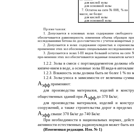
для кислой золы
для основной золы
7.
Остаток на сите № 008, % по
массе, не более:
для кислой золы
для основной золы
Примечания:
1.
Допускается в основных золах содержание свободного
обеспечивается равномерность изменения объема образцов пр
исследованиями бетона по дол-говечности с учетом конкретных у
2.
Допускается в золах содержание сернистых и сернокислы
применение этих зол обосновано специальными исследованиями п
3.
Допускается в золах
I
-III
видов больший остаток на сите №
при-менении этих зол обеспечиваются заданные показатели качест
1.2.2. Золы в смеси с портландцементом должны о
кипяче-нием в воде, а основные золы III вида-в автоклаве
1.2.3. Влажность золы должна быть не более 1 % по м
1.2.4. Золы-уноса в зависимости от величины сум
А
применяют:
эфф
для производства материалов, изделий и конст
А
общественных зданий при
до 370 Бк/кг;
эфф
для производства материалов, изделий и констр
сооружений, а также строительства дорог в пределах
А
свыше 370 Бк/кг до 740 Бк/кг.
эфф
При необходимости в национальных нормах, дейст
активности естественных радионуклидов может быть из
(Измененная редакция. Изм. № 1)