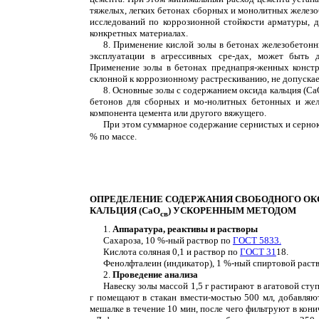
тяжелых, легких бетонах сборных и монолитных желез
исследований по коррозионной стойкости арматуры, 
конкретных материалах.
8. Применение кислой золы в бетонах железобетон
эксплуатации в агрессивных сре-дах, может быть 
Применение золы в бетонах преднапря-женных констр
склонной к коррозионному растрескиванию, не допускае
8. Основные золы с содержанием оксида кальция (СаО
бетонов для сборных и мо-нолитных бетонных и желе
компонента цемента или другого вяжущего.
При этом суммарное содержание сернистых и сернок
% по массе.
ОПРЕДЕЛЕНИЕ СОДЕРЖАНИЯ СВОБОДНОГО ОК
КАЛЬЦИЯ (СаО
) УСКОРЕННЫМ МЕТОДОМ
св
1.
Аппаратура, реактивы и растворы
Сахароза, 10 %-ный раствор по
ГОСТ 5833.
Кислота соляная 0,1 и раствор по
ГОСТ 31
18.
Фенолфталеин (индикатор), 1 %-ный спиртовой раст
2.
Проведение анализа
Навеску золы массой 1,5 г растирают в агатовой сту
г помещают в стакан вмести-мостью 500 мл, добавляю
мешалке в течение 10 мин, после чего фильтруют в ко