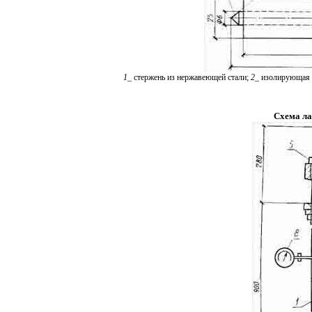
1
_
стержень из нержавеющей стали;
2
_
изолирующая 
Схема ла