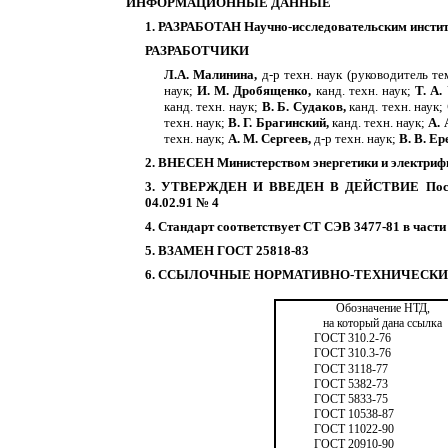
ИНФОРМАЦИОННЫЕ ДАННЫЕ
1. РАЗРАБОТАН Научно-исследовательским инстит
РАЗРАБОТЧИКИ
Л.
А. Малинина,
д-р техн. наук (руководитель т
наук;
И. М. Дробященко,
канд. техн. наук;
Т. А.
канд. техн. наук;
В. Б. Судаков,
канд. техн. наук;
техн. наук;
В. Г. Брагинский,
канд. техн. наук;
А. 
техн. наук;
А. М. Сергеев,
д-р техн. наук;
В. В. Ер
2. ВНЕСЕН Министерством энергетики и электри
3. УТВЕРЖДЕН И ВВЕДЕН В ДЕЙСТВИЕ Постанов
04.02.91 № 4
4. Стандарт соответствует СТ СЭВ 3477-81 в части
5. ВЗАМЕН ГОСТ 25818-83
6. ССЫЛОЧНЫЕ НОРМАТИВНО-ТЕХНИЧЕСКИ
Обозначение НТД,
на который дана ссылка
ГОСТ 310.2-76
ГОСТ 310.3-76
ГОСТ 3118-77
ГОСТ 5382-73
ГОСТ 5833-75
ГОСТ 10538-87
ГОСТ 11022-90
ГОСТ 20910-90