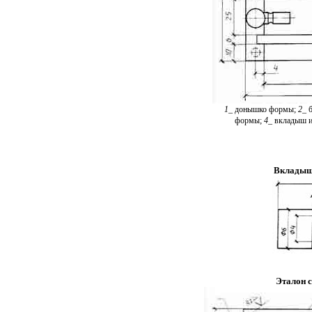
1
_
донышко формы;
2
_
формы;
4
_
вкладыш и
Вкладыш
Эталон 