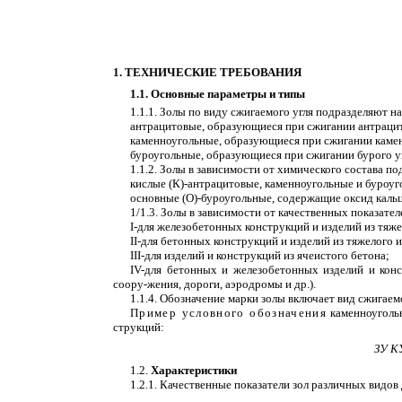
1. ТЕХНИЧЕСКИЕ ТРЕБОВАНИЯ
1.1. Основные параметры и типы
1.1.1. Золы по виду сжигаемого угля подразделяют на
антрацитовые, образующиеся при сжигании антрацита
каменноугольные, образующиеся при сжигании каменн
буроугольные, образующиеся при сжигании бурого угл
1.1.2. Золы в зависимости от химического 
кислые (К)-антрацитовые, каменноугольные и буроуг
основные (О)-буроугольные, содержащие оксид кальц
1/1.3. Золы в зависимости от качественных показател
I
-для железобетонных конструкций и изделий из тяже
II-для бетонных конструкций и изделий из тяжелого и
III-для изделий и конструкций из ячеистого бетона;
IV-для бетонных и железобетонных изделий и кон
соору-жения, дороги, аэродромы и др.).
1.1.4. Обозначение марки золы включает вид сжигаемо
Пример условного обозначения
каменноугольн
струкций:
ЗУ
К
1.2.
Характеристики
1.2.1. Качественные показатели зол различных видов