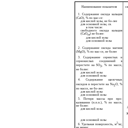
Наименование показателя
с
1.
Содержание оксида кальция
(СаО), % по мас-се:
для кислой золы, не бо-лее
для основной золы, св.
в том числе:
свободного оксида кальция
(СаО
) не более:
св
для кислой золы
для основной золы
2.
Содержание оксида магния
(
MgO
), % по мас-се, не более
3.
Содержание сернистых и
сернокислых соединений в
пересчете на
SO
, % по массе,
3
не более:
для кислой золы
для основной золы
4.
Содержание щелочных
оксидов в пересчете на
Na
O
,
%
2
по массе, не бо-лее:
для кислой золы
для основной золы
5.
Потеря массы при про-
каливании (п.п.п.), % по массе,
не более:
для кислой золы
для основной золы
2
6. Удельная поверхность, м
/кг,
не менее: