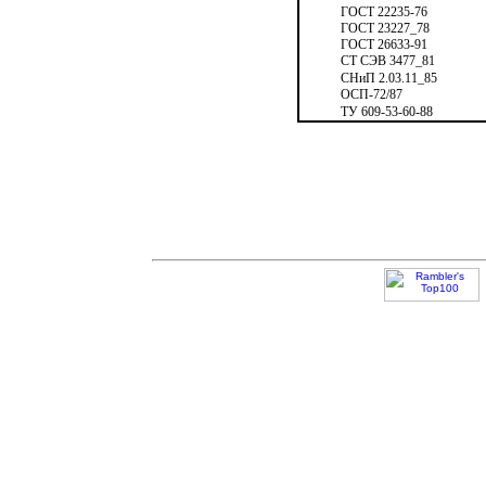
ГОСТ 22235-76
ГОСТ 23227
_
78
ГОСТ 26633-91
СТ СЭВ 3477
_
81
СНиП
2.03.11
_
85
ОСП-72/87
ТУ
6
09
-53-60-88