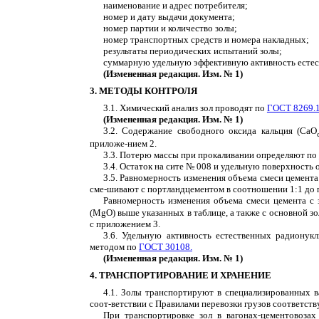
наименование и адрес потребителя;
номер и дату выдачи документа;
номер партии и количество золы;
номер транспортных средств и номера накладных;
результаты периодических испытаний золы;
суммарную удельную эффективную активность естес
(Измененная редакция. Изм. № 1)
3. МЕТОДЫ КОНТРОЛЯ
3.1. Химический анализ зол проводят по
ГОСТ 8269.
(Измененная редакция. Изм. № 1)
3.2. Содержание свободного оксида кальция (СаО
приложе-нием 2.
3.3. Потерю массы при прокаливании определяют по
3.4. Остаток на сите № 008 и удельную поверхность
3.5. Равномерность изменения объема смеси цемент
сме-шивают с портландцементом в соотношении 1:1 до 
Равномерность изменения объема смеси цемента с
(М
g
О) выше указанных в таблице, а также с основной зо
с приложением 3.
3.6. Удельную активность естественных радионукл
методом по
ГОСТ 30108.
(Измененная редакция. Изм. № 1)
4. ТРАНСПОРТИРОВАНИЕ И ХРАНЕНИЕ
4.1. Золы транспортируют в специализированных ва
соот-ветствии с Правилами перевозки грузов соответст
При транспортировке зол в вагонах-цементовоза