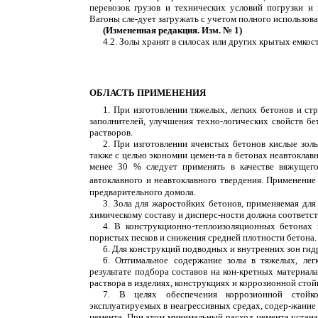
перевозок грузов и технических условий погрузки и
Вагоны сле-дует загружать с учетом полного использов
(Измененная редакция. Изм. № 1)
4.2. Золы хранят в силосах или других крытых емкос
ОБЛАСТЬ ПРИМЕНЕНИЯ
1. При изготовлении тяжелых, легких бетонов и ст
заполнителей, улучшения техно-логических свойств бе
растворов.
2. При изготовлении ячеистых бетонов кислые золы
также с целью экономии цемен-та в бетонах неавтоклав
менее 30 % следует применять в качестве вяжущего
автоклавного и неавтоклавного твердения. Применение
предварительного домола.
3. Зола для жаростойких бетонов, применяемая дл
химическому составу и дисперс-ности должна соответс
4. В конструкционно-теплоизоляционных бетонах 
пористых песков и снижения средней плотности бетона.
б. Для конструкций подводных и внутренних зон гид
6. Оптимальное содержание золы в тяжелых, лег
результате подбора составов на кон-кретных материал
раствора в изделиях, конструкциях и коррозионной стой
7. В целях обеспечения коррозионной стойко
эксплуатируемых в неагрессивных средах, содер-жание 
цемента. При этом минимальный расход цемента устан