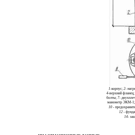
1
-
корпус;
2-
нагр
4
-
верхний фланец
болты;
7
-
двухплеч
манометр ЭКМ-1
10
-
предохранит
12
-
фунда
14
-
за